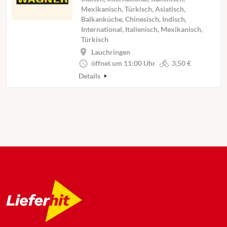
Mexikanisch, Türkisch, Asiatisch,
Balkanküche, Chinesisch, Indisch,
International, Italienisch, Mexikanisch,
Türkisch
Lauchringen
öffnet um 11:00 Uhr
3,50 €
Details