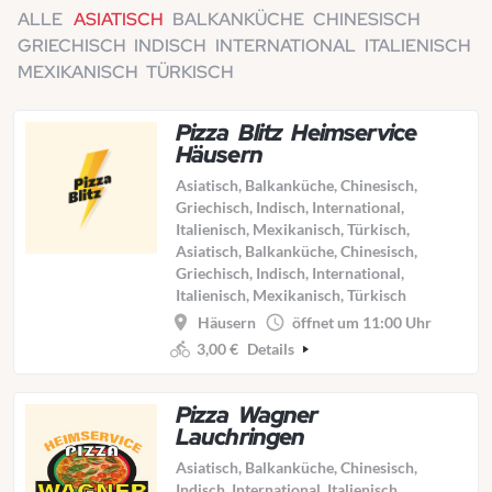
ALLE
ASIATISCH
BALKANKÜCHE
CHINESISCH
GRIECHISCH
INDISCH
INTERNATIONAL
ITALIENISCH
MEXIKANISCH
TÜRKISCH
Pizza Blitz Heimservice
Häusern
Asiatisch, Balkanküche, Chinesisch,
Griechisch, Indisch, International,
Italienisch, Mexikanisch, Türkisch,
Asiatisch, Balkanküche, Chinesisch,
Griechisch, Indisch, International,
Italienisch, Mexikanisch, Türkisch
Häusern
öffnet um 11:00 Uhr
3,00 €
Details
Pizza Wagner
Lauchringen
Asiatisch, Balkanküche, Chinesisch,
Indisch, International, Italienisch,