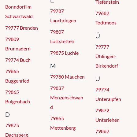
L
Tiefenstein
Bonndorf im
79787
79682
Schwarzwald
Lauchringen
Todtmoos
79777 Brenden
79807
Ü
79809
Lottstetten
79777
Brunnadern
79875 Luchle
Ühlingen-
79774 Buch
M
Birkendorf
79865
79780 Mauchen
U
Buggenried
79837
79774
79865
Menzenschwan
Unteralpfen
Bulgenbach
d
79872
D
79865
Unterlehen
79875
Mettenberg
79862
Dachsberg