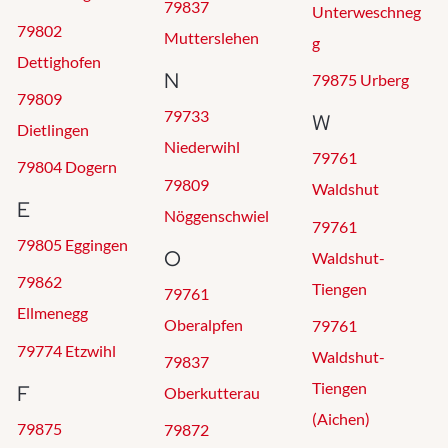
79837
Unterweschneg
79802
Mutterslehen
g
Dettighofen
N
79875 Urberg
79809
79733
W
Dietlingen
Niederwihl
79761
79804 Dogern
79809
Waldshut
E
Nöggenschwiel
79761
79805 Eggingen
O
Waldshut-
79862
Tiengen
79761
Ellmenegg
Oberalpfen
79761
79774 Etzwihl
Waldshut-
79837
Tiengen
F
Oberkutterau
(Aichen)
79875
79872