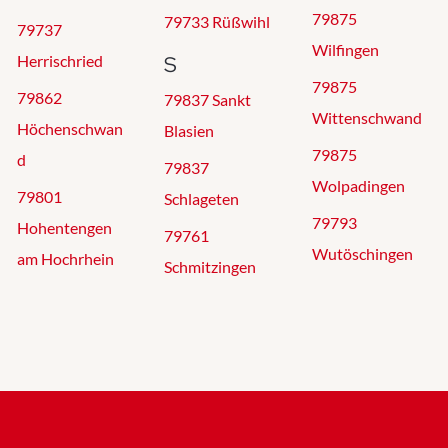
79875
79733 Rüßwihl
79737
Wilfingen
S
Herrischried
79875
79862
79837 Sankt
Wittenschwand
Höchenschwan
Blasien
79875
d
79837
Wolpadingen
79801
Schlageten
79793
Hohentengen
79761
Wutöschingen
am Hochrhein
Schmitzingen