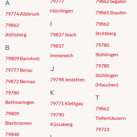
79777
79862 Segalen
A
Hürrlingen
79865 Staufen
79774 Albbruck
I
79862
79862
Strittberg
Attlisberg
79837 Ibach
79780
79837
B
Stühlingen
Immeneich
79809 Bannholz
79780
J
79777 Berau
Stühlingen
79798 Jestetten
79872 Bernau
(Mauchen)
K
79780
T
Bettmaringen
79771 Klettgau
79862
79809
79790
Tiefenhäusern
Bierbronnen
Küssaberg
79733
79848